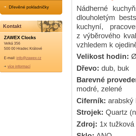
Nádherné kuchyň
Dřevěné pokladničky
dlouholetým best
kuchyní, pracove
Kontakt
z výběrového kval
ZAWEX Clocks
vzhledem k ojedin
Velká 356
500 00 Hradec Králové
Velikost hodin:
Ø
E-mail:
info@zawex.cz
Dřevo:
dub, buk
více informací
Barevné provede
modré, zelené
Ciferník:
arabský b
Strojek:
Quartz (n
Zdroj:
1x tužková 
Sklo:
ANO