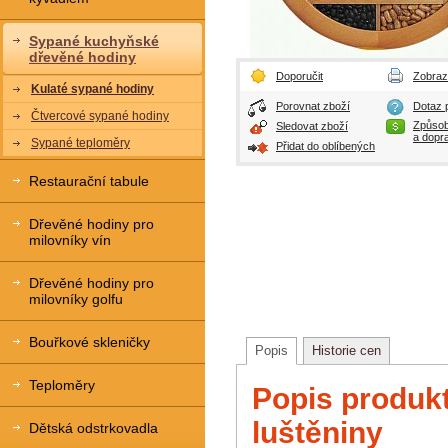
Sypané kuchyňské
dřevěné hodiny
Doporučit
Zobrazi
Kulaté sypané hodiny
Porovnat zboží
Dotaz p
Čtvercové sypané hodiny
Způsob
Sledovat zboží
a dopr
Sypané teploměry
Přidat do oblíbených
Restaurační tabule
Dřevěné hodiny pro
milovníky vín
Dřevěné hodiny pro
milovníky golfu
Bouřkové skleničky
Popis
Historie cen
Teploměry
Popis produk
luštěniny
Dětská odstrkovadla