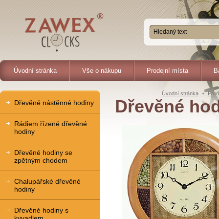
Úvodní stránka
Vše o nákupu
Prodejní místa
B
Úvodní stránka
Prod
Dřevěné hod
Dřevěné nástěnné hodiny
Rádiem řízené dřevěné
hodiny
Dřevěné hodiny se
zpětným chodem
Chalupářské dřevěné
hodiny
Dřevěné hodiny s
kyvadlem