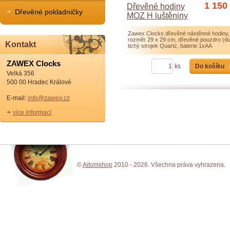
1 150
Dřevěné hodiny
Dřevěné pokladničky
MOZ H luštěniny
Zawex Clocks dřevěné nástěnné hodiny,
rozměr 29 x 29 cm, dřevěné pouzdro (du
Kontakt
tichý strojek Quartz, baterie 1xAA
ZAWEX Clocks
Do košíku
ks
Velká 356
500 00 Hradec Králové
E-mail:
info@zawex.cz
více informací
©
Aitomshop
2010 - 2026. Všechna práva vyhrazena.