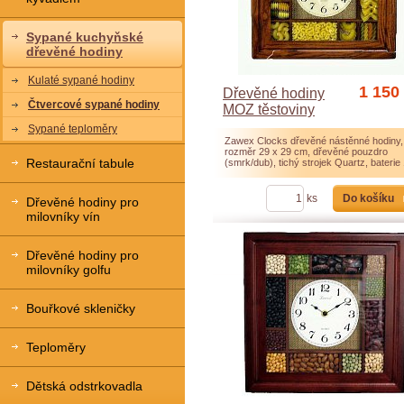
Sypané kuchyňské
dřevěné hodiny
Kulaté sypané hodiny
1 150
Dřevěné hodiny
Čtvercové sypané hodiny
MOZ těstoviny
Sypané teploměry
Zawex Clocks dřevěné nástěnné hodiny,
rozměr 29 x 29 cm, dřevěné pouzdro
Restaurační tabule
(smrk/dub), tichý strojek Quartz, bateri
Do košíku
ks
Dřevěné hodiny pro
milovníky vín
Dřevěné hodiny pro
milovníky golfu
Bouřkové skleničky
Teploměry
Dětská odstrkovadla