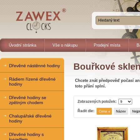
Úvodní stránka
Vše o nákupu
Prodejní místa
B
Bouřkové sklen
Dřevěné nástěnné hodiny
Rádiem řízené dřevěné
Chcete znát předpověď počasí aniž
hodiny
toto přání splní.
Dřevěné hodiny se
Zobrazených položek:
zpětným chodem
Řadit dle:
Cena
Název
Nejp
Chalupářské dřevěné
hodiny
Dřevěné hodiny s
kyvadlem