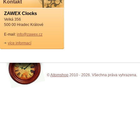
Kontakt
ZAWEX Clocks
Velká 356
500 00 Hradec Králové
E-mail:
info@zawex.cz
více informací
©
Aitomshop
2010 - 2026. Všechna práva vyhrazena.