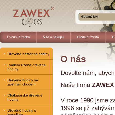
Úvodní stránka
Vše o nákupu
Prodejní místa
B
Dřevěné nástěnné hodiny
O nás
Rádiem řízené dřevěné
hodiny
Dovolte nám, abycho
Dřevěné hodiny se
Naše firma
ZAWEX 
zpětným chodem
Chalupářské dřevěné
V roce 1990 jsme za
hodiny
1996 se již zabývám
Dřevěné hodiny s
kyvadlem