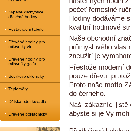
nástěnných hodin z
pečeť řemeslné ručn
Sypané kuchyňské
Hodiny dodáváme s 
dřevěné hodiny
kvalitní hodinové s
Restaurační tabule
Naše obchodní znač
Dřevěné hodiny pro
průmyslového vlastn
milovníky vín
zneužití je vymahate
Dřevěné hodiny pro
milovníky golfu
Přestože moderní do
pouze dřevu, protož
Bouřkové skleničky
Proto naše motto ZA
Teploměry
do černého.
Dětská odstrkovadla
Naši zákazníci jist
abyste si je Vy mohl
Dřevěné pokladničky
Předložená kolekce 