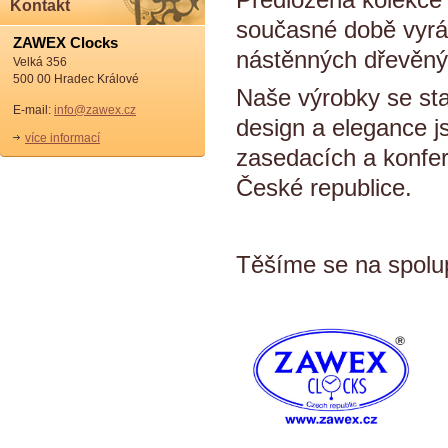
Kontakt
současné době vyrá
ZAWEX Clocks
nástěnných dřevěný
Velká 356
500 00 Hradec Králové
Naše výrobky se sta
E-mail:
info@zawex.cz
design a elegance j
více informací
zasedacích a konfere
České republice.
Těšíme se na spolu