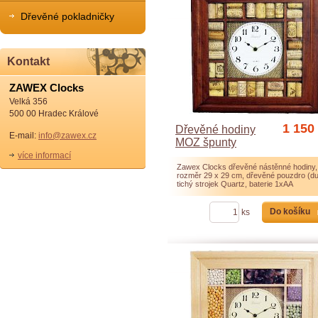
Dřevěné pokladničky
Kontakt
ZAWEX Clocks
Velká 356
500 00 Hradec Králové
1 150
Dřevěné hodiny
E-mail:
info@zawex.cz
MOZ špunty
více informací
Zawex Clocks dřevěné nástěnné hodiny,
rozměr 29 x 29 cm, dřevěné pouzdro (du
tichý strojek Quartz, baterie 1xAA
Do košíku
ks