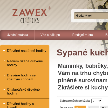
Úvodní stránka
Vše o nákupu
Prodejní místa
B
Sypané kuch
Dřevěné nástěnné hodiny
Rádiem řízené dřevěné
Maminky, babičky,
hodiny
Vám na trhu chybě
Dřevěné hodiny se
plněné surovinami
zpětným chodem
Zkrášlete si kuch
Chalupářské dřevěné
hodiny
Zobrazených položek:
Dřevěné hodiny s
kyvadlem
Řadit dle: