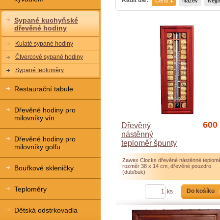
Cena
Název
Nejp
Sypané kuchyňské
dřevěné hodiny
Kulaté sypané hodiny
Čtvercové sypané hodiny
Sypané teploměry
Restaurační tabule
Dřevěné hodiny pro
milovníky vín
600
Dřevěný
nástěnný
Dřevěné hodiny pro
teploměr špunty
milovníky golfu
Zawex Clocks dřevěné nástěnné teplomě
rozměr 38 x 14 cm, dřevěné pouzdro
Bouřkové skleničky
(dub/buk)
Teploměry
Do košíku
ks
Dětská odstrkovadla