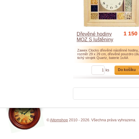
1 150
Dřevěné hodiny
MOZ S luštěniny
Zawex Clocks dřevěné nástěnné hodiny,
rozměr 29 x 29 cm, dřevěné pouzdro (du
tichý strojek Quartz, baterie 1xAA
Do košíku
ks
©
Aitomshop
2010 - 2026. Všechna práva vyhrazena.