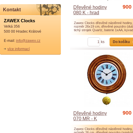
900
Dřevěné hodiny
Kontakt
080 K - hrad
ZAWEX Clocks
Zawex Clocks dřevěné nástěnné hodiny,
Velká 356
rozměr 26x19 cm, dřevěné pouzdro (dub
tichý strojek Quartz, baterie 1xAA, kyvad
500 00 Hradec Králové
E-mail:
info@zawex.cz
Do košíku
ks
více informací
900
Dřevěné hodiny
070 MR - K
Zawex Clocks dřevěné nástěnné hodiny,
průměr 26 cm, dřevěné pouzdro (smrk/d