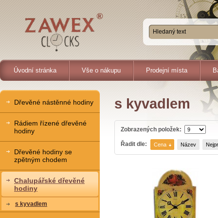
Úvodní stránka
Vše o nákupu
Prodejní místa
B
s kyvadlem
Dřevěné nástěnné hodiny
Rádiem řízené dřevěné
Zobrazených položek:
hodiny
Řadit dle:
Cena
Název
Nejp
Dřevěné hodiny se
zpětným chodem
Chalupářské dřevěné
hodiny
s kyvadlem