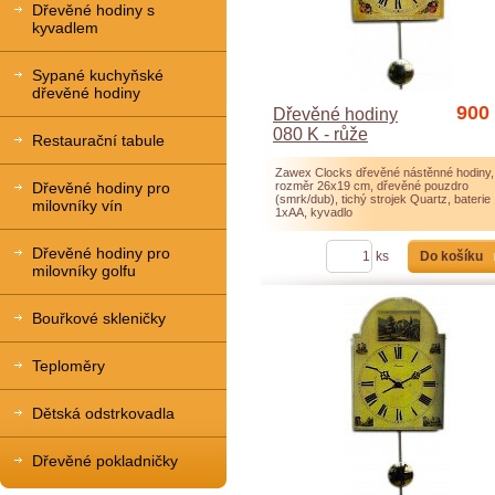
Dřevěné hodiny s
kyvadlem
Sypané kuchyňské
dřevěné hodiny
900
Dřevěné hodiny
080 K - růže
Restaurační tabule
Zawex Clocks dřevěné nástěnné hodiny,
Dřevěné hodiny pro
rozměr 26x19 cm, dřevěné pouzdro
(smrk/dub), tichý strojek Quartz, baterie
milovníky vín
1xAA, kyvadlo
Dřevěné hodiny pro
Do košíku
ks
milovníky golfu
Bouřkové skleničky
Teploměry
Dětská odstrkovadla
Dřevěné pokladničky