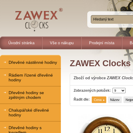
Úvodní stránka
Vše o nákupu
Prodejní místa
B
ZAWEX Clocks
Dřevěné nástěnné hodiny
Rádiem řízené dřevěné
Zboží od výrobce
ZAWEX Clock
hodiny
Zobrazených položek:
Dřevěné hodiny se
zpětným chodem
Řadit dle:
Cena
Název
Nejp
Chalupářské dřevěné
hodiny
Dřevěné hodiny s
kyvadlem