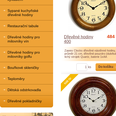
Sypané kuchyňské
dřevěné hodiny
Restaurační tabule
484
Dřevěné hodiny
Dřevěné hodiny pro
milovníky vín
400
Zawex Clocks dřevěné nástěnné hodiny,
Dřevěné hodiny pro
průměr 21 cm, dřevěné pouzdro (dub/bu
milovníky golfu
tichý strojek Quartz, baterie 1xAA
Do košíku
ks
Bouřkové skleničky
Teploměry
Dětská odstrkovadla
Doporučujeme
Dřevěné pokladničky