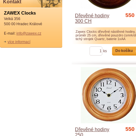
Kontakt
ZAWEX Clocks
550
Dřevěné hodiny
Velká 356
300 CH
500 00 Hradec Králové
Zawex Clocks dřevěné nástěnné hodiny,
E-mail:
info@zawex.cz
průměr 25 cm, dřevěné pouzdro (smrk/d
tichý strojek Quartz, baterie 1xAA
více informací
Do košíku
ks
550
Dřevěné hodiny
250