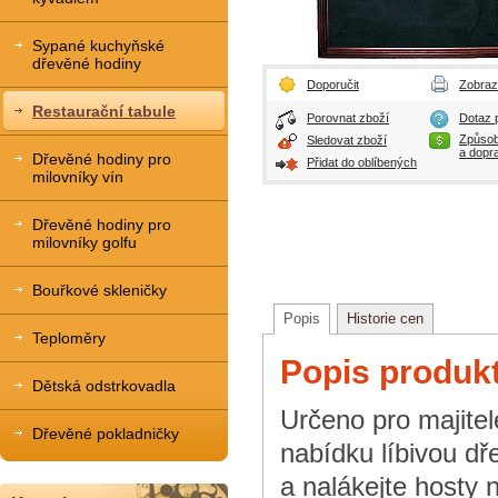
Sypané kuchyňské
dřevěné hodiny
Doporučit
Zobrazi
Restaurační tabule
Porovnat zboží
Dotaz p
Způsob
Sledovat zboží
a dopr
Dřevěné hodiny pro
Přidat do oblíbených
milovníky vín
Dřevěné hodiny pro
milovníky golfu
Bouřkové skleničky
Popis
Historie cen
Teploměry
Popis produkt
Dětská odstrkovadla
Určeno pro majitelé
Dřevěné pokladničky
nabídku líbivou dře
a nalákejte hosty n