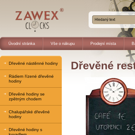
Úvodní stránka
Vše o nákupu
Prodejní místa
B
Dřevěné res
Dřevěné nástěnné hodiny
Rádiem řízené dřevěné
hodiny
Dřevěné hodiny se
zpětným chodem
Chalupářské dřevěné
hodiny
Dřevěné hodiny s
kyvadlem