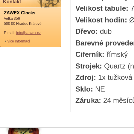
Kontakt
Velikost tabule:
7
ZAWEX Clocks
Velikost hodin:
Ø
Velká 356
500 00 Hradec Králové
Dřevo:
dub
E-mail:
info@zawex.cz
Barevné provede
více informací
Ciferník:
římský
Strojek:
Quartz (n
Zdroj:
1x tužková 
Sklo:
NE
Záruka:
24 měsíc