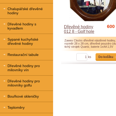
Chalupářské dřevěné
hodiny
Dřevěné hodiny s
600
Dřevěné hodiny
kyvadlem
012 8 - Golf hole
Sypané kuchyňské
Zawex Clocks dřevěné nástěnné hodiny,
dřevěné hodiny
rozměr 28 x 28 cm, dřevěné pouzdro (du
tichý strojek Quartz, baterie 1xAA 1,5V
Restaurační tabule
Do košíku
ks
Dřevěné hodiny pro
milovníky vín
Dřevěné hodiny pro
milovníky golfu
Bouřkové skleničky
Teploměry