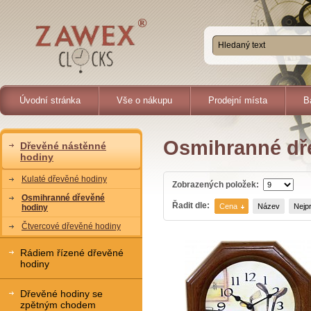
Úvodní stránka
Vše o nákupu
Prodejní místa
B
Osmihranné dř
Dřevěné nástěnné
hodiny
Kulaté dřevěné hodiny
Zobrazených položek:
Osmihranné dřevěné
Řadit dle:
Cena
Název
Nejp
hodiny
Čtvercové dřevěné hodiny
Rádiem řízené dřevěné
hodiny
Dřevěné hodiny se
zpětným chodem