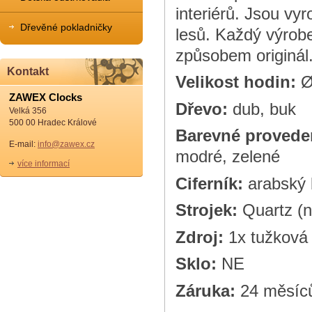
interiérů. Jsou vy
Dřevěné pokladničky
lesů. Každý výrob
způsobem originál
Kontakt
Velikost hodin:
Ø
ZAWEX Clocks
Dřevo:
dub, buk
Velká 356
500 00 Hradec Králové
Barevné provede
E-mail:
info@zawex.cz
modré, zelené
více informací
Ciferník:
arabský 
Strojek:
Quartz (n
Zdroj:
1x tužková 
Sklo:
NE
Záruka:
24 měsíc