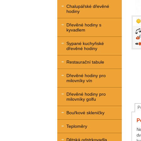
Chalupářské dřevěné
hodiny
Dřevěné hodiny s
kyvadlem
Sypané kuchyňské
dřevěné hodiny
Restaurační tabule
Dřevěné hodiny pro
milovníky vín
Dřevěné hodiny pro
milovníky golfu
P
Bouřkové skleničky
P
Teploměry
Ne
dv
Dětská odstrkovadla
kv