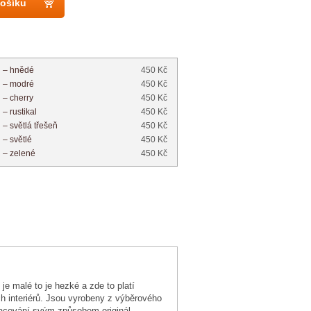
košíku
H –
hnědé
450 Kč
H –
modré
450 Kč
H –
cherry
450 Kč
H –
rustikal
450 Kč
H –
světlá třešeň
450 Kč
H –
světlé
450 Kč
H –
zelené
450 Kč
e malé to je hezké a zde to platí
h interiérů. Jsou vyrobeny z výběrového
racování svým způsobem originál.