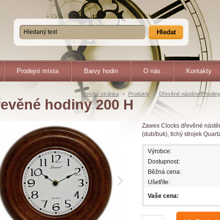
Hledat
Prodejní místa
Barvy hodin
O nás
Kontakty
Úvodní stránka
Produkty
Dřevěné nástěnné hodin
evěné hodiny 200 H
Zawex Clocks dřevěné nástě
(dub/buk), tichý strojek Quart
Výrobce:
Dostupnost:
Běžná cena:
Ušetříte:
Vaše cena: