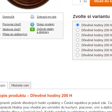
Vložit do 
ks
Zvolte si variantu
Doporučit
Zobrazit pro tisk
Porovnat zboží
Dotaz prodejci
Dřevěné hodiny 200 
Způsob platby
Sledovat zboží
Dřevěné hodiny 200 
a dopravy
Přidat do oblíbených
Dřevěné hodiny 200 
Dřevěné hodiny 200 
Dřevěné hodiny 200 
Dřevěné hodiny 200 
Dřevěné hodiny 200 
opis
Historie cen
opis produktu – Dřevěné hodiny 200 H
jmenší průměr dřevěných hodin vyráběný v České republice je právě zde. Co j
ojnásob.Hodiny jsou vhodné pro umístění do kuchyní, pracoven, síní a dalšíc
alitního dřeva z českých lesů. Každý výrobek je vzhledem k ojedinělému zp