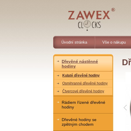
Úvodní stránka
Vše o nákupu
Dř
Dřevěné nástěnné
hodiny
Kulaté dřevěné hodiny
Osmihranné dřevěné hodiny
Čtvercové dřevěné hodiny
Rádiem řízené dřevěné
hodiny
Dřevěné hodiny se
zpětným chodem