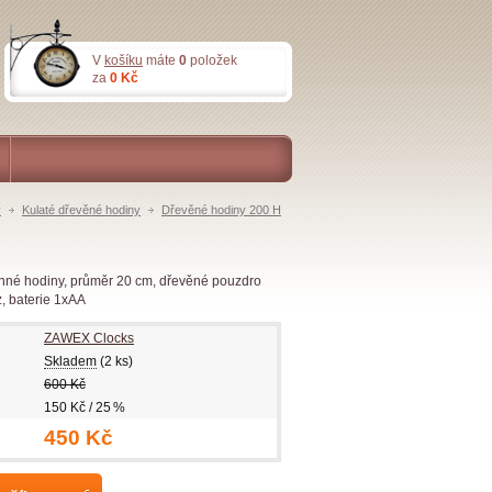
V
košíku
máte
0
položek
za
0 Kč
y
Kulaté dřevěné hodiny
Dřevěné hodiny 200 H
nné hodiny, průměr 20 cm, dřevěné pouzdro
z, baterie 1xAA
ZAWEX Clocks
Skladem
(2 ks)
600 Kč
150 Kč / 25 %
450 Kč