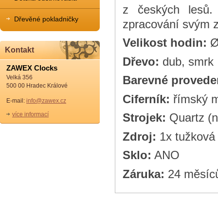
z českých lesů.
Dřevěné pokladničky
zpracování svým z
Velikost hodin:
Ø
Kontakt
Dřevo:
dub, smrk
ZAWEX Clocks
Barevné provede
Velká 356
500 00 Hradec Králové
Ciferník:
římský 
E-mail:
info@zawex.cz
více informací
Strojek:
Quartz (n
Zdroj:
1x tužková 
Sklo:
ANO
Záruka:
24 měsíc