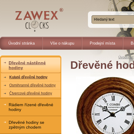
Úvodní stránka
Vše o nákupu
Prodejní místa
B
Úvodní st
Dřevěné ho
Dřevěné nástěnné
hodiny
Kulaté dřevěné hodiny
Osmihranné dřevěné hodiny
Čtvercové dřevěné hodiny
Rádiem řízené dřevěné
hodiny
Dřevěné hodiny se
zpětným chodem