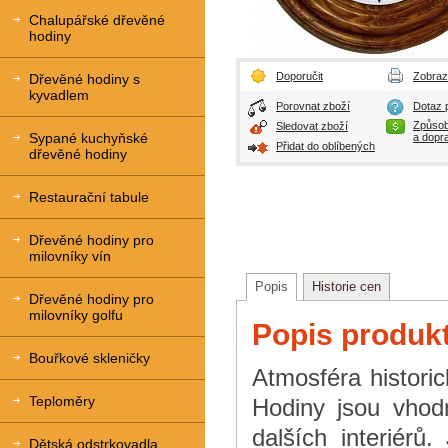
Chalupářské dřevěné
hodiny
Doporučit
Zobrazi
Dřevěné hodiny s
kyvadlem
Porovnat zboží
Dotaz p
Způsob
Sledovat zboží
Sypané kuchyňské
a dopr
Přidat do oblíbených
dřevěné hodiny
Restaurační tabule
Dřevěné hodiny pro
milovníky vín
Popis
Historie cen
Dřevěné hodiny pro
milovníky golfu
Popis produk
Bouřkové skleničky
Atmosféra histori
Teploměry
Hodiny jsou vhod
dalších interiérů
Dětská odstrkovadla