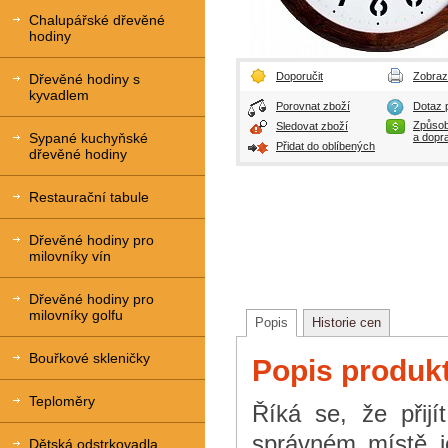
Chalupářské dřevěné
hodiny
Doporučit
Zobrazi
Dřevěné hodiny s
kyvadlem
Porovnat zboží
Dotaz p
Způsob
Sledovat zboží
Sypané kuchyňské
a dopr
Přidat do oblíbených
dřevěné hodiny
Restaurační tabule
Dřevěné hodiny pro
milovníky vín
Dřevěné hodiny pro
milovníky golfu
Popis
Historie cen
Bouřkové skleničky
Popis produk
Teploměry
Říká se, že přijí
správném místě j
Dětská odstrkovadla