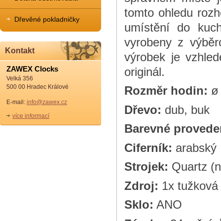
tomto ohledu rozh
Dřevěné pokladničky
umístění do kuchy
vyrobeny z výběr
Kontakt
výrobek je vzhle
ZAWEX Clocks
originál.
Velká 356
500 00 Hradec Králové
Rozměr hodin:
ø
E-mail:
info@zawex.cz
Dřevo:
dub, buk
více informací
Barevné provede
Ciferník:
arabský
Strojek:
Quartz (n
Zdroj:
1x tužková 
Sklo:
ANO