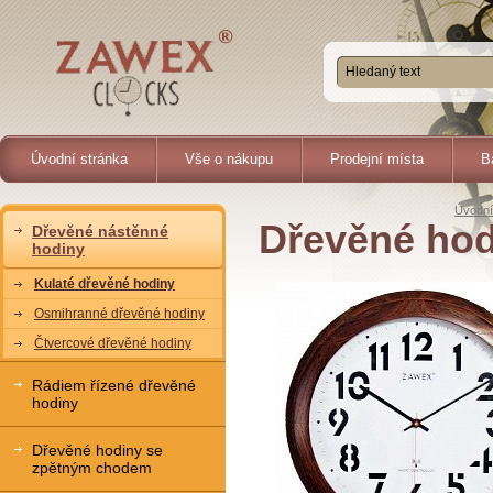
Úvodní stránka
Vše o nákupu
Prodejní místa
B
Úvodní
Dřevěné hod
Dřevěné nástěnné
hodiny
Kulaté dřevěné hodiny
Osmihranné dřevěné hodiny
Čtvercové dřevěné hodiny
Rádiem řízené dřevěné
hodiny
Dřevěné hodiny se
zpětným chodem