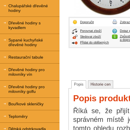
Chalupářské dřevěné
hodiny
Doporučit
Zobrazi
Dřevěné hodiny s
kyvadlem
Porovnat zboží
Dotaz p
Způsob
Sledovat zboží
Sypané kuchyňské
a dopr
Přidat do oblíbených
dřevěné hodiny
Restaurační tabule
Dřevěné hodiny pro
milovníky vín
Popis
Historie cen
Dřevěné hodiny pro
milovníky golfu
Popis produk
Bouřkové skleničky
Říká se, že přijí
Teploměry
správném místě j
tomto ohledu roz
Dětská odstrkovadla