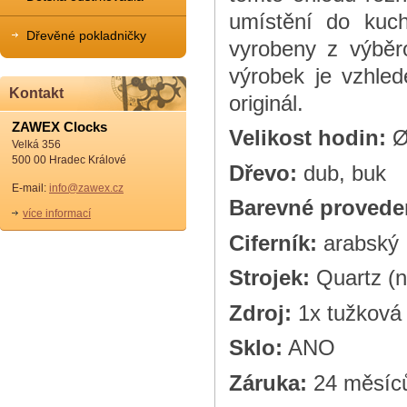
umístění do kuchy
Dřevěné pokladničky
vyrobeny z výběr
výrobek je vzhle
Kontakt
originál.
ZAWEX Clocks
Velikost hodin:
Ø
Velká 356
500 00 Hradec Králové
Dřevo:
dub, buk
E-mail:
info@zawex.cz
Barevné provede
více informací
Ciferník:
arabský
Strojek:
Quartz (n
Zdroj:
1x tužková 
Sklo:
ANO
Záruka:
24 měsíc