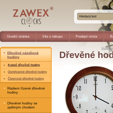
Úvodní stránka
Vše o nákupu
Prodejní místa
B
Úvodní s
Dřevěné hod
Dřevěné nástěnné
hodiny
Kulaté dřevěné hodiny
Osmihranné dřevěné hodiny
Čtvercové dřevěné hodiny
Rádiem řízené dřevěné
hodiny
Dřevěné hodiny se
zpětným chodem