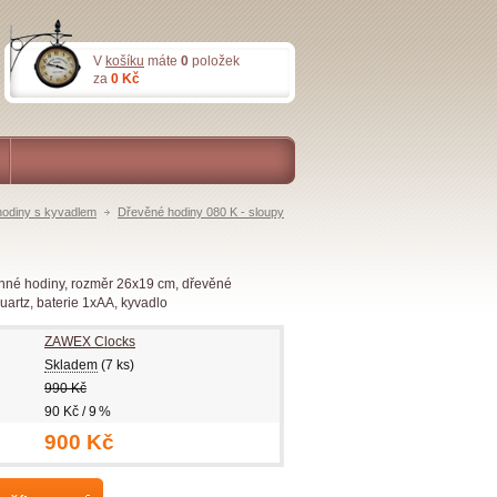
V
košíku
máte
0
položek
za
0 Kč
odiny s kyvadlem
Dřevěné hodiny 080 K - sloupy
nné hodiny, rozměr 26x19 cm, dřevěné
Quartz, baterie 1xAA, kyvadlo
ZAWEX Clocks
Skladem
(7 ks)
990 Kč
90 Kč / 9 %
900 Kč