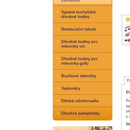
Sypané kuchyňské
dřevěné hodiny
Restaurační tabule
Dřevěné hodiny pro
milovníky vín
Dřevěné hodiny pro
milovníky golfu
Bouřkové skleničky
P
Teploměry
P
Dětská odstrkovadla
Pr
na
vh
Dřevěné pokladničky
z 
Ve