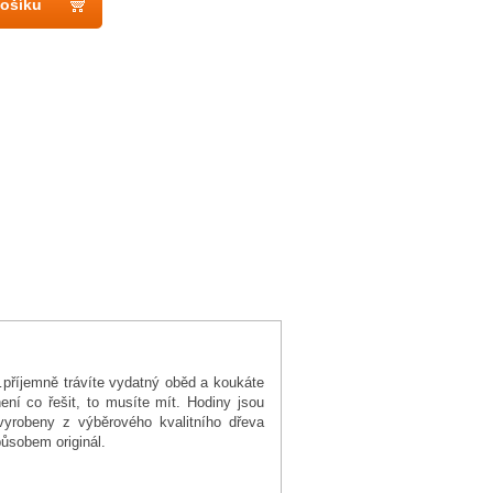
košíku
příjemně trávíte vydatný oběd a koukáte
ní co řešit, to musíte mít. Hodiny jsou
vyrobeny z výběrového kvalitního dřeva
ůsobem originál.