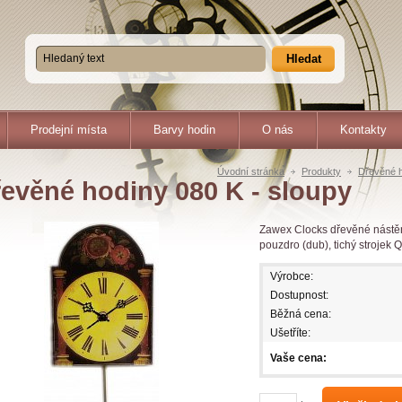
Hledat
Prodejní místa
Barvy hodin
O nás
Kontakty
Úvodní stránka
Produkty
Dřevěné h
evěné hodiny 080 K - sloupy
Zawex Clocks dřevěné nástě
pouzdro (dub), tichý strojek 
Výrobce:
Dostupnost:
Běžná cena:
Ušetříte:
Vaše cena: