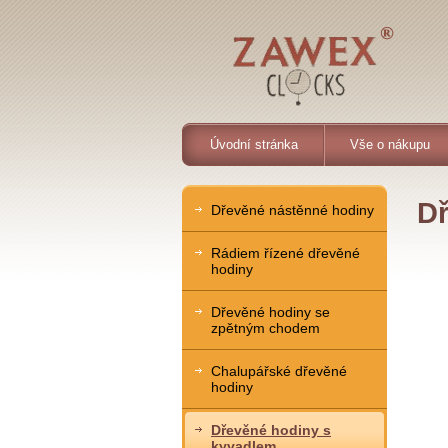
Úvodní stránka
Vše o nákupu
Dř
Dřevěné nástěnné hodiny
Rádiem řízené dřevěné
hodiny
Dřevěné hodiny se
zpětným chodem
Chalupářské dřevěné
hodiny
Dřevěné hodiny s
kyvadlem