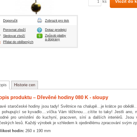
Vložit do 
ks
Doporučit
Zobrazit pro tisk
Porovnat zboží
Dotaz prodejci
Způsob platby
Sledovat zboží
a dopravy
Přidat do oblíbených
opis
Historie cen
opis produktu – Dřevěné hodiny 080 K - sloupy
avé staročeské hodiny jsou tady! Světnice na chalupě…je krátce po obědě…
 pohupující se kyvadlo….víčka Vám těžknou….cítíte to taky! Jestli ano, ne
odné pro umístění do kuchyní, pracoven, síní a dalších interiérů. Jsou 
českých lesů. Každý výrobek je vzhledem k ojedinělému zpracování svým zp
likost hodin:
260 x 190 mm