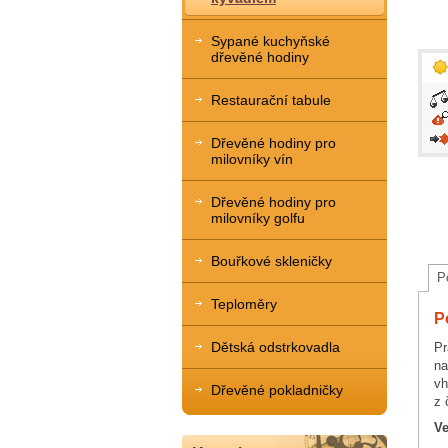
Sypané kuchyňské
dřevěné hodiny
Restaurační tabule
Dřevěné hodiny pro
milovníky vín
Dřevěné hodiny pro
milovníky golfu
Bouřkové skleničky
P
Teploměry
P
Dětská odstrkovadla
Pr
na
vh
Dřevěné pokladničky
z 
Ve