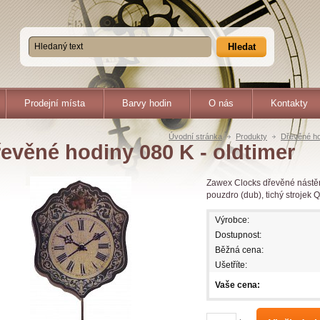
Hledat
Prodejní místa
Barvy hodin
O nás
Kontakty
Úvodní stránka
Produkty
Dřevěné ho
evěné hodiny 080 K - oldtimer
Zawex Clocks dřevěné nástě
pouzdro (dub), tichý strojek 
Výrobce:
Dostupnost:
Běžná cena:
Ušetříte:
Vaše cena: