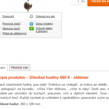
Vložit do 
ks
Doporučit
Zobrazit pro tisk
Porovnat zboží
Dotaz prodejci
Způsob platby
Sledovat zboží
a dopravy
Přidat do oblíbených
opis
Historie cen
opis produktu – Dřevěné hodiny 080 K - oldtimer
avé staročeské hodiny jsou tady! Světnice na chalupě…je krátce po obědě…
 pohupující se kyvadlo….víčka Vám těžknou….cítíte to taky! Jestli ano, ne
odné pro umístění do kuchyní, pracoven, síní a dalších interiérů. Jsou 
českých lesů. Každý výrobek je vzhledem k ojedinělému zpracování svým zp
likost hodin:
260 x 190 mm