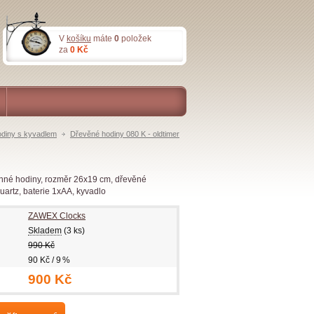
V
košíku
máte
0
položek
za
0 Kč
diny s kyvadlem
Dřevěné hodiny 080 K - oldtimer
nné hodiny, rozměr 26x19 cm, dřevěné
Quartz, baterie 1xAA, kyvadlo
ZAWEX Clocks
Skladem
(3 ks)
990 Kč
90 Kč / 9 %
900 Kč