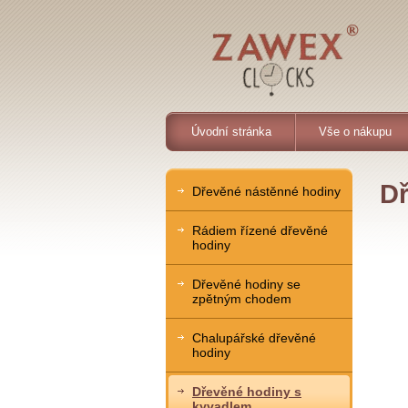
Úvodní stránka
Vše o nákupu
Dř
Dřevěné nástěnné hodiny
Rádiem řízené dřevěné
hodiny
Dřevěné hodiny se
zpětným chodem
Chalupářské dřevěné
hodiny
Dřevěné hodiny s
kyvadlem