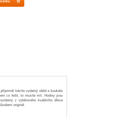
košíku
příjemně trávíte vydatný oběd a koukáte
ní co řešit, to musíte mít. Hodiny jsou
vyrobeny z výběrového kvalitního dřeva
ůsobem originál.