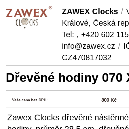
ZAWEX Clocks
/
V
Králové, Česká rep
Tel: , +420 602 11
info@zawex.cz
/
IČ
CZ470817032
Dřevěné hodiny 070 
800 Kč
Vaše cena bez DPH:
Zawex Clocks dřevěné nástěnné
hodiny, průměr 28,5 cm, dřevěné