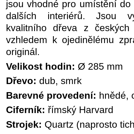
jsou vhodné pro umístění do 
dalších interiérů. Jsou 
kvalitního dřeva z českých
vzhledem k ojedinělému zp
originál.
Velikost hodin:
Ø 285 mm
Dřevo:
dub, smrk
Barevné provedení:
hnědé, c
Ciferník:
římský Harvard
Strojek:
Quartz (naprosto tic